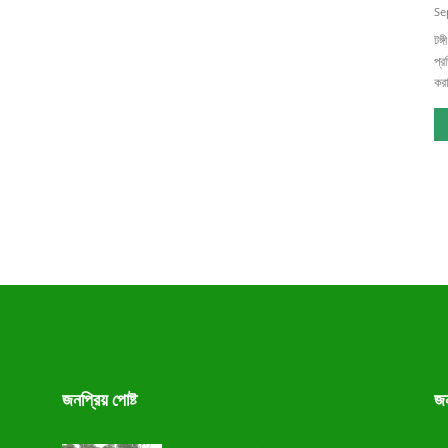
Se
টঙ্
প্র
করা
জনপ্রিয় পোষ্ট
জন