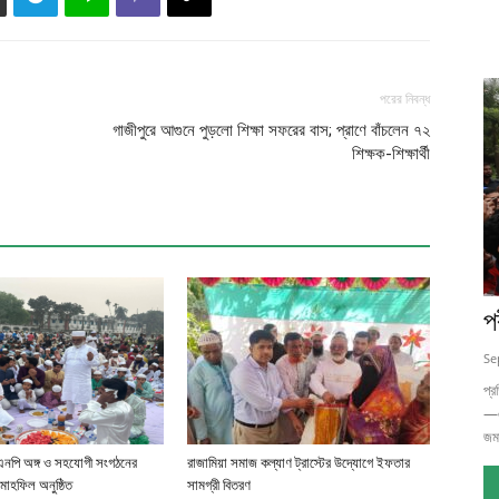
পরের নিবন্ধ
গাজীপুরে আগুনে পুড়লো শিক্ষা সফরের বাস; প্রাণে বাঁচলেন ৭২
শিক্ষক-শিক্ষার্থী
প
Se
প্র
—এ
জম
িএনপি অঙ্গ ও সহযোগী সংগঠনের
রাজামিয়া সমাজ কল্যাণ ট্রাস্টের উদ্যোগে ইফতার
াহফিল অনুষ্ঠিত
সামগ্রী বিতরণ