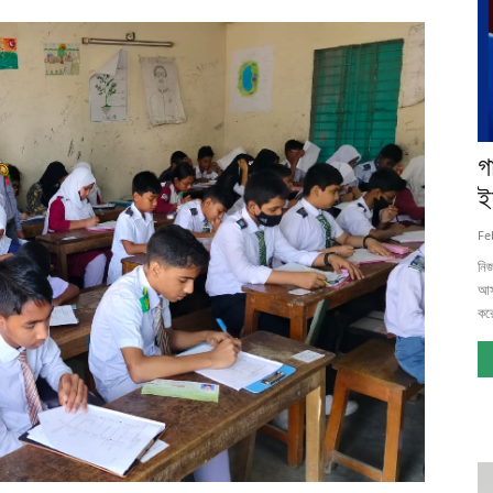
গ
ই
Fe
নিজ
আসন
করে