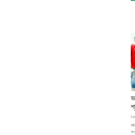
ভ
শ
Fe
টঙ্
করে