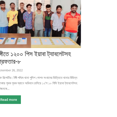
ঙ্গীতে ১২০০ পিস ইয়াবা ট্যাবলেটসহ
্রেফতার-৮
ptember 26, 2022
াফ রিপোর্টার : টঙ্গী পশ্চিম থানা পুলিশ গোপন সংবাদের ভিত্তিতে থানার বিভিন্ন
কায় পৃথক পৃথক স্থানে অভিযান চালিয়ে ১২’শ ১০ পিসি ইয়াবা ট্যাবলেটসহ
জনকে...
Read more