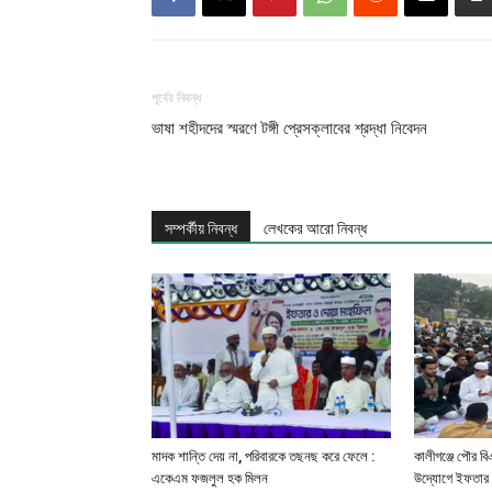
পূর্বের নিবন্ধ
ভাষা শহীদদের স্মরণে টঙ্গী প্রেসক্লাবের শ্রদ্ধা নিবেদন
সম্পর্কীয় নিবন্ধ
লেখকের আরো নিবন্ধ
মাদক শান্তি দেয় না, পরিবারকে তছনছ করে ফেলে :
কালীগঞ্জে পৌর ব
একেএম ফজলুল হক মিলন
উদ্যোগে ইফতার ম