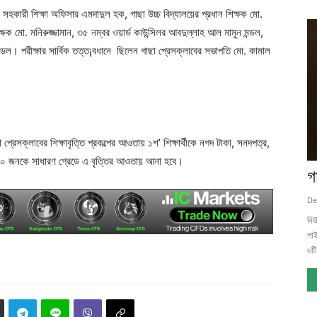
সের সহকারী শিক্ষা অফিসার এমদাদুল হক, গাছা উচ্চ বিদ্যালয়ের প্রধান শিক্ষক মো.
ক্ষক মো. মনিরুজ্জামান, ৩৫ নম্বর ওয়ার্ড কাউন্সিলর আবদুল্লাহ আল মামুন মন্ডল,
ডল। পরীক্ষার সার্বিক তত্ত¡বধানে ছিলেন গাছা প্রেসক্লাবের সভাপতি মো. কামাল
্রেসক্লাবের শিক্ষাবৃত্তি প্রকল্পের আওতায় ১শ’ শিক্ষার্থীকে নগদ টাকা, সনদপত্র,
 ও ৫০ জনকে সাধারণ গ্রেডে এ বৃত্তির আওতায় আনা হবে।
গ
De
নিউ
পাই
৬টি