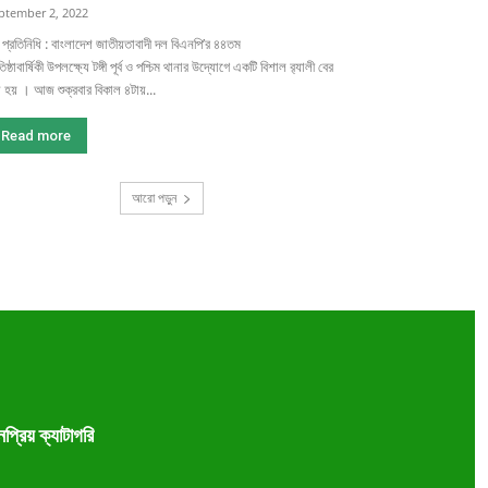
ptember 2, 2022
গী প্রতিনিধি : বাংলাদেশ জাতীয়তাবাদী দল বিএনপি’র ৪৪তম
তিষ্ঠাবার্ষিকী উপলক্ষ্যে টঙ্গী পূর্ব ও পশ্চিম থানার উদ্যোগে একটি বিশাল র‌্যালী বের
 হয় । আজ শুক্রবার বিকাল ৪টায়...
Read more
আরো পড়ুন
প্রিয় ক্যাটাগরি