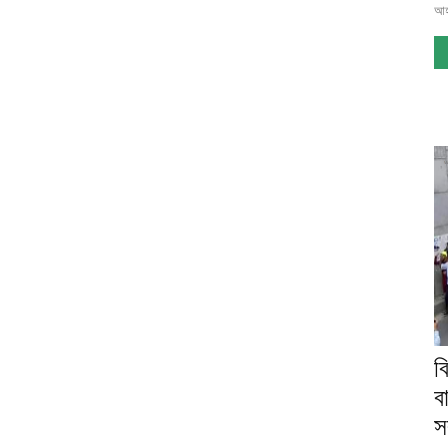
আহ
ব
ব
স