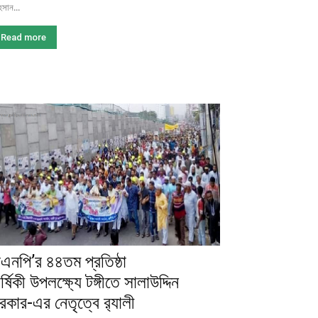
সান...
Read more
িএনপি’র ৪৪তম প্রতিষ্ঠা
ার্ষিকী উপলক্ষ্যে টঙ্গীতে সালাউদ্দিন
রকার-এর নেতৃত্বে র‌্যালী