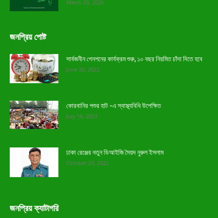
March 29, 2026
জনপ্রিয় পোষ্ট
সার্বজনীন পেনশনের কার্যক্রম শুরু, ১০ বছর নিয়মিত চাঁদা দিতে হবে
June 20, 2022
কোরবানির পশুর হাট -এ স্বাস্থ্যবিধি উপেক্ষিত
July 16, 2023
ঢাকা রেঞ্জের নতুন ডিআইজি সৈয়দ নুরুল ইসলাম
October 23, 2022
জনপ্রিয় ক্যাটাগরি