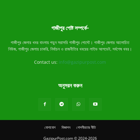
গাজীপুর পোষ্ট সম্পর্কে-
গাজীপুর জেলার খবর বাংলায় পড়ুন সরাসরি গাজীপুর পোস্টে। গাজীপুর জেলার আলোচিত
নিউজ, গাজীপুর জেলায় চাকরি, নির্বাচন ও রাজনীতির খবরের লাইভ আপডেট, সর্বশেষ খবর।
Contact us:
info@gazipurpost.com
অনুসরন করুন
যোগাযোগ
বিজ্ঞাপন
গোপনীয়তার নীতি
GazipurPost.com © 2024-2026