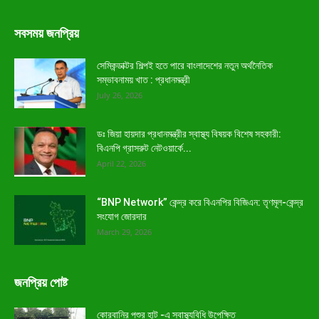
সবসময় জনপ্রিয়
সেমিকন্ডাক্টর শিল্পই হতে পারে বাংলাদেশের নতুন অর্থনৈতিক
সম্ভাবনাময় খাত : প্রধানমন্ত্রী
July 26, 2026
ডঃ জিয়া হায়দার প্রধানমন্ত্রীর স্বাস্থ্য বিষয়ক বিশেষ সহকারী:
বিএনপি গ্রাসরুট নেটওয়ার্কে...
April 22, 2026
“BNP Network” কেন্দ্র করে বিএনপির বিজিএন: তৃণমূল-কেন্দ্র
সংযোগ জোরদার
March 29, 2026
জনপ্রিয় পোষ্ট
কোরবানির পশুর হাট -এ স্বাস্থ্যবিধি উপেক্ষিত