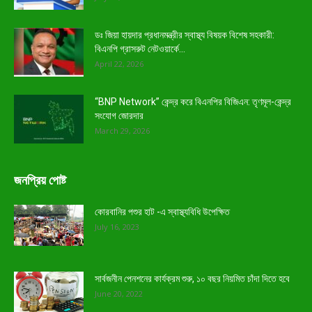
ডঃ জিয়া হায়দার প্রধানমন্ত্রীর স্বাস্থ্য বিষয়ক বিশেষ সহকারী:
বিএনপি গ্রাসরুট নেটওয়ার্কে...
April 22, 2026
“BNP Network” কেন্দ্র করে বিএনপির বিজিএন: তৃণমূল-কেন্দ্র
সংযোগ জোরদার
March 29, 2026
জনপ্রিয় পোষ্ট
কোরবানির পশুর হাট -এ স্বাস্থ্যবিধি উপেক্ষিত
July 16, 2023
সার্বজনীন পেনশনের কার্যক্রম শুরু, ১০ বছর নিয়মিত চাঁদা দিতে হবে
June 20, 2022