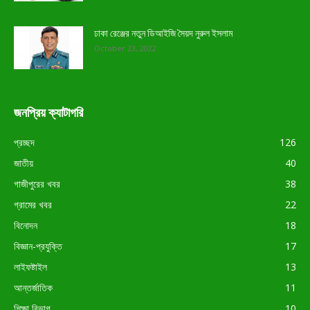
ঢাকা রেঞ্জের নতুন ডিআইজি সৈয়দ নুরুল ইসলাম
October 23, 2022
জনপ্রিয় ক্যাটাগরি
প্রচ্ছদ
126
জাতীয়
40
গাজীপুরের খবর
38
গ্রামের খবর
22
বিনোদন
18
বিজ্ঞান-প্রযুক্তি
17
লাইফষ্টাইল
13
আন্তর্জাতিক
11
শিক্ষা বিভাগ
10