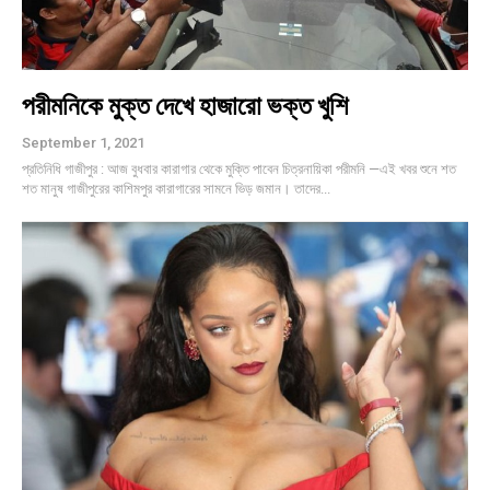
পরীমনিকে মুক্ত দেখে হাজারো ভক্ত খুশি
September 1, 2021
প্রতিনিধি গাজীপুর : আজ বুধবার কারাগার থেকে মুক্তি পাবেন চিত্রনায়িকা পরীমনি —এই খবর শুনে শত
শত মানুষ গাজীপুরের কাশিমপুর কারাগারের সামনে ভিড় জমান। তাদের...