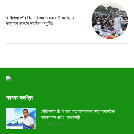
কালীগঞ্জে পৌর বিএনপি অঙ্গ ও সহযোগী সংগঠনের
উদ্যোগে ইফতার মাহফিল অনুষ্ঠিত
সবসময় জনপ্রিয়
সেমিকন্ডাক্টর শিল্পই হতে পারে বাংলাদেশের নতুন অর্থনৈতিক
সম্ভাবনাময় খাত : প্রধানমন্ত্রী
July 26, 2026