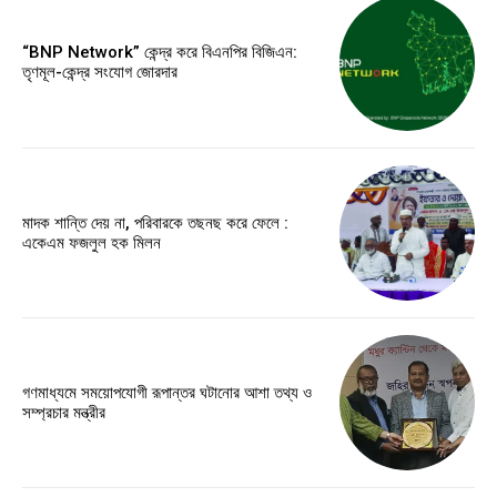
“BNP Network” কেন্দ্র করে বিএনপির বিজিএন:
তৃণমূল-কেন্দ্র সংযোগ জোরদার
মাদক শান্তি দেয় না, পরিবারকে তছনছ করে ফেলে :
একেএম ফজলুল হক মিলন
গণমাধ্যমে সময়োপযোগী রূপান্তর ঘটানোর আশা তথ্য ও
সম্প্রচার মন্ত্রীর