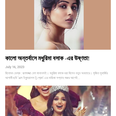
কালো অন্তর্বাসে মধুরিমা বসাক -এর উষ্ণতা!
July 16, 2023
বিনোদন ডেস্ক : রূপসজ্জা বেশ মানানসই। মধুরিমা বসাক ধরা দিলেন নতুন অবতারে। সৃজিত মুখার্জির
আগামী ছবি ‘এক্স ইক্যুয়ালস টু প্রেম’-এর নায়িকা সপ্তাহ শুরুর আগেই...