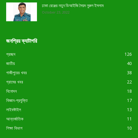
ঢাকা রেঞ্জের নতুন ডিআইজি সৈয়দ নুরুল ইসলাম
October 23, 2022
জনপ্রিয় ক্যাটাগরি
প্রচ্ছদ
126
জাতীয়
40
গাজীপুরের খবর
38
গ্রামের খবর
22
বিনোদন
18
বিজ্ঞান-প্রযুক্তি
17
লাইফষ্টাইল
13
আন্তর্জাতিক
11
শিক্ষা বিভাগ
10