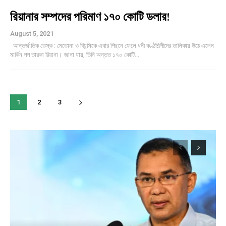
রিয়ানার সম্পদের পরিমাণ ১৭০ কোটি ডলার!
August 5, 2021
আন্তর্জাতিক ডেস্ক : মেডোনা ও বিয়ন্সিকে এবার পিছনে ফেলে ধনী কণ্ঠশিল্পীদের তালিকায় উঠে এলেন
মার্কিন পপ তারকা রিয়ানা। জানা যায়, তিনি অন্তত ১৭০ কোটি...
1
2
3