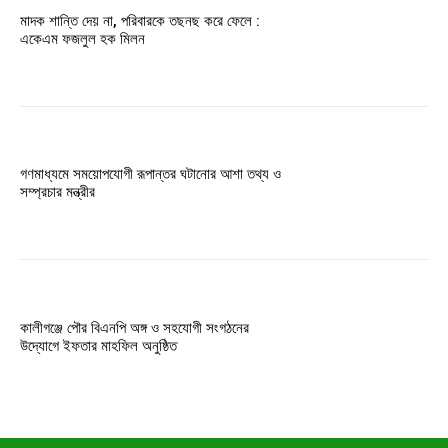
মাদক শান্তি দেয় না, পরিবারকে তছনছ করে ফেলে :
একেএম ফজলুল হক মিলন
গণমাধ্যমে সময়োপযোগী রূপান্তর ঘটানোর আশা তথ্য ও
সম্প্রচার মন্ত্রীর
কালীগঞ্জে পৌর বিএনপি অঙ্গ ও সহযোগী সংগঠনের
উদ্যোগে ইফতার মাহফিল অনুষ্ঠিত