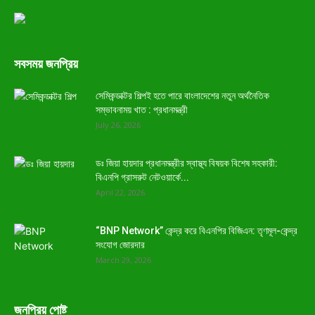
সবসময় জনপ্রিয়
সেমিকন্ডাক্টর শিল্পই হতে পারে বাংলাদেশের নতুন অর্থনৈতিক
সম্ভাবনাময় খাত : প্রধানমন্ত্রী
July 26, 2026
ডঃ জিয়া হায়দার প্রধানমন্ত্রীর স্বাস্থ্য বিষয়ক বিশেষ সহকারী:
বিএনপি গ্রাসরুট নেটওয়ার্কে...
April 22, 2026
“BNP Network” কেন্দ্র করে বিএনপির বিজিএন: তৃণমূল-কেন্দ্র
সংযোগ জোরদার
March 29, 2026
জনপ্রিয় পোষ্ট