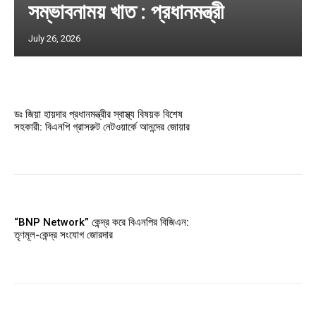
সম্ভাবনাময় খাত : প্রধানমন্ত্রী
July 26, 2026
ডঃ জিয়া হায়দার প্রধানমন্ত্রীর স্বাস্থ্য বিষয়ক বিশেষ
সহকারী: বিএনপি গ্রাসরুট নেটওয়ার্কে আনন্দের জোয়ার
“BNP Network” কেন্দ্র করে বিএনপির বিজিএন:
তৃণমূল-কেন্দ্র সংযোগ জোরদার