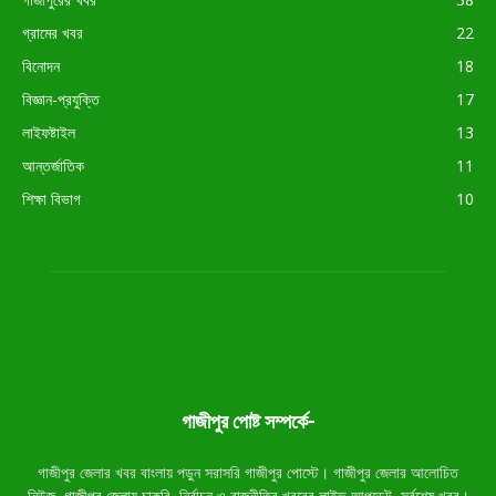
গ্রামের খবর
22
বিনোদন
18
বিজ্ঞান-প্রযুক্তি
17
লাইফষ্টাইল
13
আন্তর্জাতিক
11
শিক্ষা বিভাগ
10
গাজীপুর পোষ্ট সম্পর্কে-
গাজীপুর জেলার খবর বাংলায় পড়ুন সরাসরি গাজীপুর পোস্টে। গাজীপুর জেলার আলোচিত
নিউজ, গাজীপুর জেলায় চাকরি, নির্বাচন ও রাজনীতির খবরের লাইভ আপডেট, সর্বশেষ খবর।