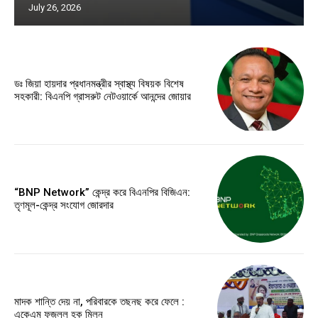
July 26, 2026
ডঃ জিয়া হায়দার প্রধানমন্ত্রীর স্বাস্থ্য বিষয়ক বিশেষ
সহকারী: বিএনপি গ্রাসরুট নেটওয়ার্কে আনন্দের জোয়ার
“BNP Network” কেন্দ্র করে বিএনপির বিজিএন:
তৃণমূল-কেন্দ্র সংযোগ জোরদার
মাদক শান্তি দেয় না, পরিবারকে তছনছ করে ফেলে :
একেএম ফজলুল হক মিলন