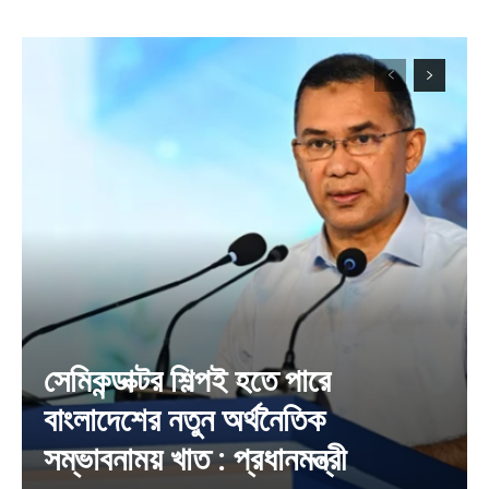
সেমিকন্ডাক্টর শিল্পই হতে পারে
বাংলাদেশের নতুন অর্থনৈতিক
সম্ভাবনাময় খাত : প্রধানমন্ত্রী