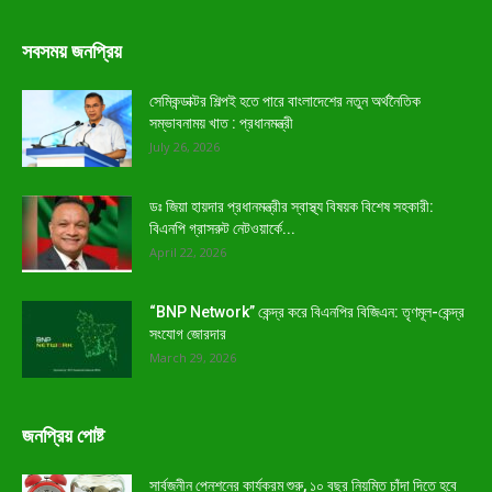
সবসময় জনপ্রিয়
সেমিকন্ডাক্টর শিল্পই হতে পারে বাংলাদেশের নতুন অর্থনৈতিক
সম্ভাবনাময় খাত : প্রধানমন্ত্রী
July 26, 2026
ডঃ জিয়া হায়দার প্রধানমন্ত্রীর স্বাস্থ্য বিষয়ক বিশেষ সহকারী:
বিএনপি গ্রাসরুট নেটওয়ার্কে...
April 22, 2026
“BNP Network” কেন্দ্র করে বিএনপির বিজিএন: তৃণমূল-কেন্দ্র
সংযোগ জোরদার
March 29, 2026
জনপ্রিয় পোষ্ট
সার্বজনীন পেনশনের কার্যক্রম শুরু, ১০ বছর নিয়মিত চাঁদা দিতে হবে