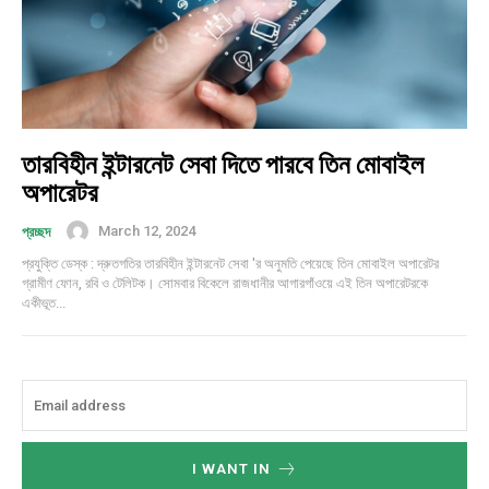
তারবিহীন ইন্টারনেট সেবা দিতে পারবে তিন মোবাইল
অপারেটর
March 12, 2024
প্রচ্ছদ
প্রযুক্তি ডেস্ক : দ্রুতগতির তারবিহীন ইন্টারনেট সেবা 'র অনুমতি পেয়েছে তিন মোবাইল অপারেটর
গ্রামীণ ফোন, রবি ও টেলিটক। সোমবার বিকেলে রাজধানীর আগারগাঁওয়ে এই তিন অপারেটরকে
একীভূত...
I WANT IN