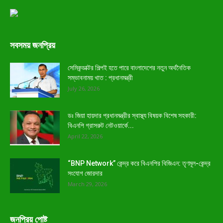
সবসময় জনপ্রিয়
সেমিকন্ডাক্টর শিল্পই হতে পারে বাংলাদেশের নতুন অর্থনৈতিক
সম্ভাবনাময় খাত : প্রধানমন্ত্রী
July 26, 2026
ডঃ জিয়া হায়দার প্রধানমন্ত্রীর স্বাস্থ্য বিষয়ক বিশেষ সহকারী:
বিএনপি গ্রাসরুট নেটওয়ার্কে...
April 22, 2026
“BNP Network” কেন্দ্র করে বিএনপির বিজিএন: তৃণমূল-কেন্দ্র
সংযোগ জোরদার
March 29, 2026
জনপ্রিয় পোষ্ট