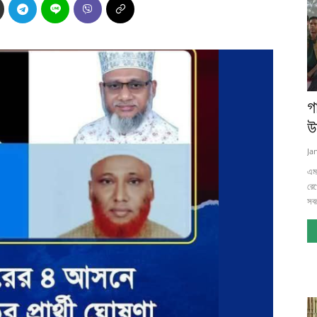
গ
উ
Ja
এম.
রেখ
সবচ