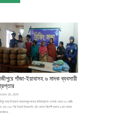
াজীপুরে গাঁজা-ইয়াবাসহ ৬ মাদক ব্যবসায়ী
্রেপ্তার
tober 26, 2024
জীপুর সদর উপজেলা জয়দেবপুর থানার বানিয়ারচালা এলাকা থেকে ৩৯ কেজি
জা এবং ৫৬০ পিচ ইয়াবা ট্যাবলেট, দুই বোতল বিদেশী মদসহ ৬ জন মাদক
বসায়িকে...