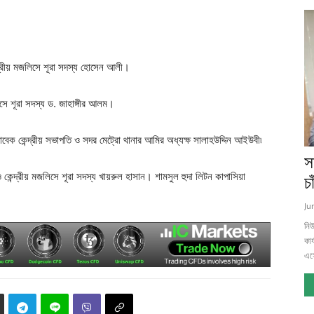
্রীয় মজলিসে শূরা সদস্য হোসেন আলী।
িসে শূরা সদস্য ড. জাহাঙ্গীর আলম।
বেক কেন্দ্রীয় সভাপতি ও সদর মেট্রো থানার আমির অধ্যক্ষ সালাহউদ্দিন আইউবী৷
স
ন্দ্রীয় মজলিসে শূরা সদস্য খায়রুল হাসান। শামসুল হুদা লিটন কাপাসিয়া
চ
Ju
নিউ
কার
এস