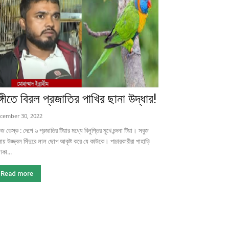
ঙ্গীতে বিরল প্রজাতির পাখির ছানা উদ্ধার!
cember 30, 2022
জ ডেস্ক : দেশে ৬ প্রজাতির টিয়ার মধ্যে বিলুপ্তির মুখে চন্দনা টিয়া। সবুজ
ায় উজ্জ্বল সিঁদুরে লাল ছোপ আকৃষ্ট করে যে কাউকে। পাচারকারীরা পাহাড়ি
কা...
Read more