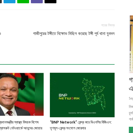
পরের নিবন্ধ
ও
গাজীপুরের টঙ্গীতে বিক্ষোভ মিছিল করেছে টঙ্গী পূর্ব থানা যুবদল
গ
এ
Se
নিজ
চু
গাজ
রধানমন্ত্রীর স্বাস্থ্য বিষয়ক বিশেষ
“BNP Network” কেন্দ্র করে বিএনপির বিজিএন:
্রাসরুট নেটওয়ার্কে আনন্দের জোয়ার
তৃণমূল-কেন্দ্র সংযোগ জোরদার