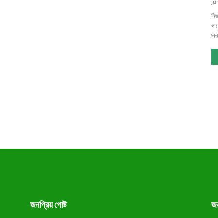
Ju
নিজ
গায
নির
জনপ্রিয় পোষ্ট
জন