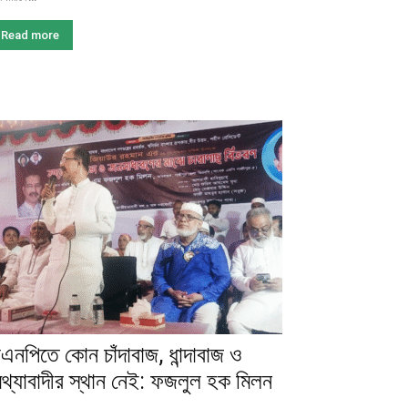
Read more
িএনপিতে কোন চাঁদাবাজ, ধান্দাবাজ ও
িথ্যাবাদীর স্থান নেই: ফজলুল হক মিলন