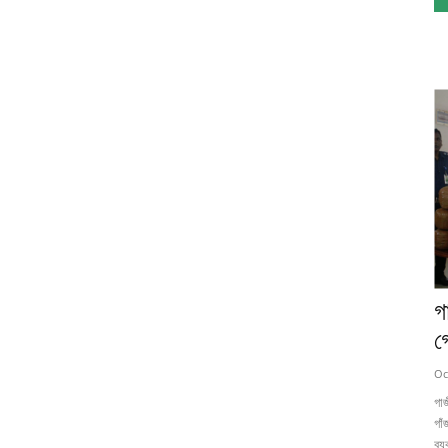
গ
গ
Oc
গা
গাঁ
ব্য