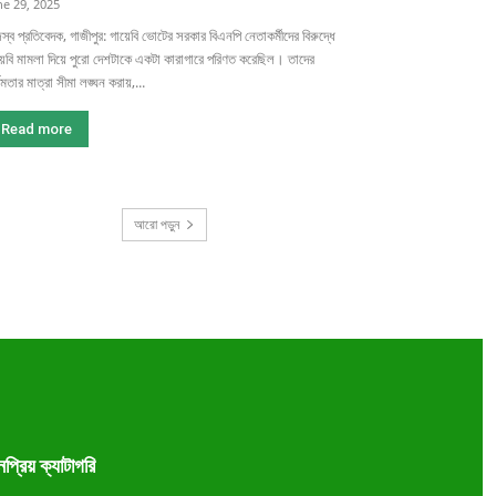
ne 29, 2025
স্ব প্রতিবেদক, গাজীপুর: গায়েবি ভোটের সরকার বিএনপি নেতাকর্মীদের বিরুদ্ধে
়েবি মামলা দিয়ে পুরো দেশটাকে একটা কারাগারে পরিণত করেছিল। তাদের
্মমতার মাত্রা সীমা লঙ্ঘন করায়,...
Read more
আরো পড়ুন
প্রিয় ক্যাটাগরি