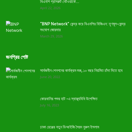
বিএনপি গ্রাসরুট নেটওয়ার্কে...
April 22, 2026
“BNP Network” কেন্দ্র করে বিএনপির বিজিএন: তৃণমূল-কেন্দ্র
সংযোগ জোরদার
March 29, 2026
জনপ্রিয় পোষ্ট
সার্বজনীন পেনশনের কার্যক্রম শুরু, ১০ বছর নিয়মিত চাঁদা দিতে হবে
June 20, 2022
কোরবানির পশুর হাট -এ স্বাস্থ্যবিধি উপেক্ষিত
July 16, 2023
ঢাকা রেঞ্জের নতুন ডিআইজি সৈয়দ নুরুল ইসলাম