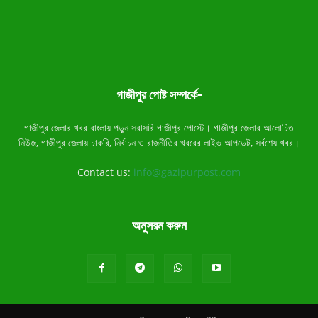
গাজীপুর পোষ্ট সম্পর্কে-
গাজীপুর জেলার খবর বাংলায় পড়ুন সরাসরি গাজীপুর পোস্টে। গাজীপুর জেলার আলোচিত
নিউজ, গাজীপুর জেলায় চাকরি, নির্বাচন ও রাজনীতির খবরের লাইভ আপডেট, সর্বশেষ খবর।
Contact us:
info@gazipurpost.com
অনুসরন করুন