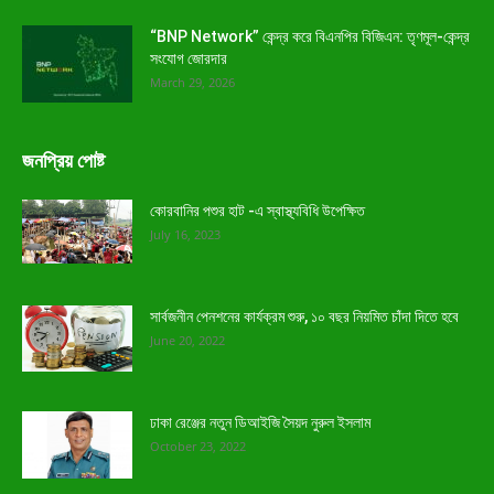
“BNP Network” কেন্দ্র করে বিএনপির বিজিএন: তৃণমূল-কেন্দ্র
সংযোগ জোরদার
March 29, 2026
জনপ্রিয় পোষ্ট
কোরবানির পশুর হাট -এ স্বাস্থ্যবিধি উপেক্ষিত
July 16, 2023
সার্বজনীন পেনশনের কার্যক্রম শুরু, ১০ বছর নিয়মিত চাঁদা দিতে হবে
June 20, 2022
ঢাকা রেঞ্জের নতুন ডিআইজি সৈয়দ নুরুল ইসলাম
October 23, 2022