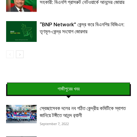
সহকারী: বিএনপি গ্রাসরুট নেটওয়ার্কে আনন্দের জোয়ার
“BNP Network” কেন্দ্র করে বিএনপির বিজিএন:
তৃণমূল-কেন্দ্র সংযোগ জোরদার
গাজীপুরের খবর
স্বেচ্ছাসেবক দলের নব গঠিত কেন্দ্রীয় কমিটিকে স্বাগত
জানিয়ে টঙ্গীতে আনন্দ র‌্যালী
September 7, 2022