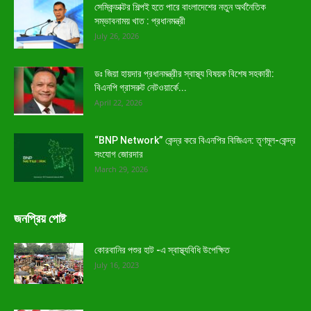
সেমিকন্ডাক্টর শিল্পই হতে পারে বাংলাদেশের নতুন অর্থনৈতিক
সম্ভাবনাময় খাত : প্রধানমন্ত্রী
July 26, 2026
ডঃ জিয়া হায়দার প্রধানমন্ত্রীর স্বাস্থ্য বিষয়ক বিশেষ সহকারী:
বিএনপি গ্রাসরুট নেটওয়ার্কে...
April 22, 2026
“BNP Network” কেন্দ্র করে বিএনপির বিজিএন: তৃণমূল-কেন্দ্র
সংযোগ জোরদার
March 29, 2026
জনপ্রিয় পোষ্ট
কোরবানির পশুর হাট -এ স্বাস্থ্যবিধি উপেক্ষিত
July 16, 2023