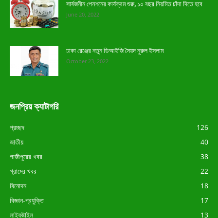
সার্বজনীন পেনশনের কার্যক্রম শুরু, ১০ বছর নিয়মিত চাঁদা দিতে হবে
June 20, 2022
ঢাকা রেঞ্জের নতুন ডিআইজি সৈয়দ নুরুল ইসলাম
October 23, 2022
জনপ্রিয় ক্যাটাগরি
প্রচ্ছদ
126
জাতীয়
40
গাজীপুরের খবর
38
গ্রামের খবর
22
বিনোদন
18
বিজ্ঞান-প্রযুক্তি
17
লাইফষ্টাইল
13