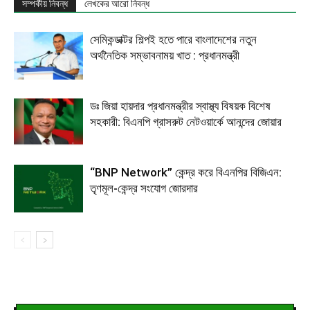
সম্পর্কীয় নিবন্ধ
লেখকের আরো নিবন্ধ
সেমিকন্ডাক্টর শিল্পই হতে পারে বাংলাদেশের নতুন
অর্থনৈতিক সম্ভাবনাময় খাত : প্রধানমন্ত্রী
ডঃ জিয়া হায়দার প্রধানমন্ত্রীর স্বাস্থ্য বিষয়ক বিশেষ
সহকারী: বিএনপি গ্রাসরুট নেটওয়ার্কে আনন্দের জোয়ার
“BNP Network” কেন্দ্র করে বিএনপির বিজিএন:
তৃণমূল-কেন্দ্র সংযোগ জোরদার