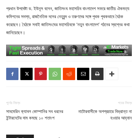
প্রধান উপদেষ্টা ড. ইউনূস বলেন, জাতিসংঘ মহাসচিব বাংলাদেশ সফরে জাতীয় ঐকমত্য
কমিশনের সদস্য, রাজনৈতিক দলের নেতৃবৃন্দ ও তরুণদের সঙ্গে পৃথক পৃথকভাবে বৈঠক
করেছেন। বৈঠকে সবাই জাতিসংঘের মহাসচিবকে ‘নতুন বাংলাদেশ’ গঠনের স্বপ্নের কথা
জানিয়েছেন।
পূর্বের নিবন্ধ
পরের নিবন্ধ
সাবমেরিন ক্যাবল কোম্পানির সব ধরনের
নাটোরবাসীকে অপপ্রচারে বিভ্রান্ত না
ইন্টারনেটের দাম কমছে ১০ শতাংশ
হওয়ার আহ্বান