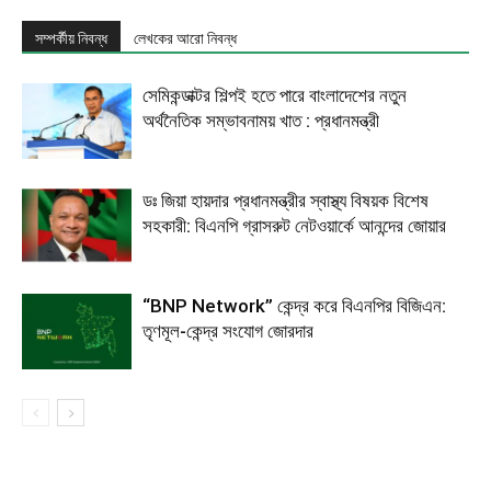
সম্পর্কীয় নিবন্ধ
লেখকের আরো নিবন্ধ
সেমিকন্ডাক্টর শিল্পই হতে পারে বাংলাদেশের নতুন
অর্থনৈতিক সম্ভাবনাময় খাত : প্রধানমন্ত্রী
ডঃ জিয়া হায়দার প্রধানমন্ত্রীর স্বাস্থ্য বিষয়ক বিশেষ
সহকারী: বিএনপি গ্রাসরুট নেটওয়ার্কে আনন্দের জোয়ার
“BNP Network” কেন্দ্র করে বিএনপির বিজিএন:
তৃণমূল-কেন্দ্র সংযোগ জোরদার