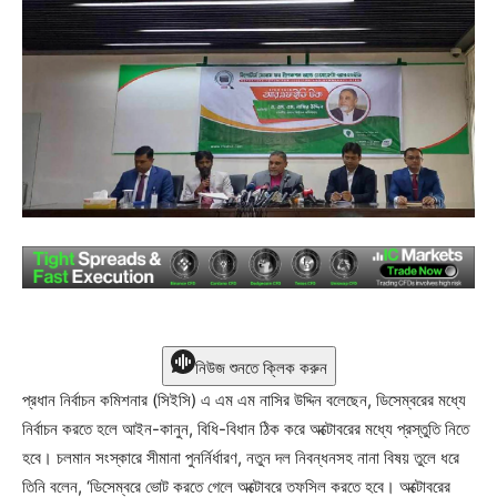
নিউজ শুনতে ক্লিক করুন
প্রধান নির্বাচন কমিশনার (সিইসি) এ এম এম নাসির উদ্দিন বলেছেন, ডিসেম্বরের মধ্যে
নির্বাচন করতে হলে আইন-কানুন, বিধি-বিধান ঠিক করে অক্টোবরের মধ্যে প্রস্তুতি নিতে
হবে। চলমান সংস্কারে সীমানা পুনর্নির্ধারণ, নতুন দল নিবন্ধনসহ নানা বিষয় তুলে ধরে
তিনি বলেন, ‘ডিসেম্বরে ভোট করতে গেলে অক্টোবরে তফসিল করতে হবে। অক্টোবরের