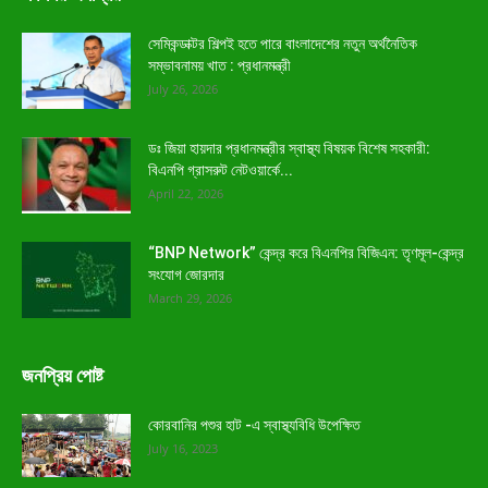
সেমিকন্ডাক্টর শিল্পই হতে পারে বাংলাদেশের নতুন অর্থনৈতিক
সম্ভাবনাময় খাত : প্রধানমন্ত্রী
July 26, 2026
ডঃ জিয়া হায়দার প্রধানমন্ত্রীর স্বাস্থ্য বিষয়ক বিশেষ সহকারী:
বিএনপি গ্রাসরুট নেটওয়ার্কে...
April 22, 2026
“BNP Network” কেন্দ্র করে বিএনপির বিজিএন: তৃণমূল-কেন্দ্র
সংযোগ জোরদার
March 29, 2026
জনপ্রিয় পোষ্ট
কোরবানির পশুর হাট -এ স্বাস্থ্যবিধি উপেক্ষিত
July 16, 2023