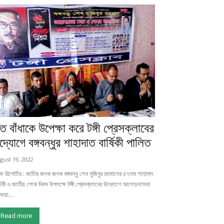
ত বাঁধাকে উপেক্ষা করে টঙ্গী প্রেসক্লাবের
দ্যোগে বঙ্গবন্ধুর শাহাদাত বার্ষিকী পালিত
gust 19, 2022
াফ রিপোর্টার : জাতির জনক জনক বঙ্গবন্ধু শেখ মুজিবুর রহমানের ৪৭তম শাহাদাৎ
্ষিকী ও জাতীয় শোক দিবস উপলক্ষে টঙ্গী প্রেসক্লাবের উদ্যোগে আলোচনাসভা
োয়া...
Read more