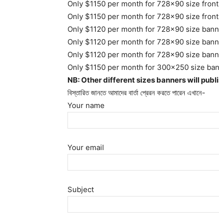
Only $1150 per month for 728×90 size front 
Only $1150 per month for 728×90 size front
Only $1120 per month for 728×90 size banner
Only $1120 per month for 728×90 size banner
Only $1120 per month for 728×90 size banner
Only $1150 per month for 300×250 size banne
NB: Other different sizes banners will publ
বিস্তারিত জানতে আমাদের বার্তা প্রেরন করতে পারেন এখানে-
Your name
Your email
Subject