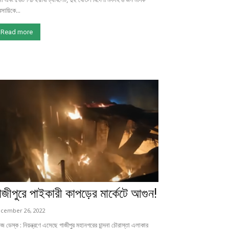
বসায়িকে...
Read more
াজীপুরে পাইকারী কাপড়ের মার্কেটে আগুন!
cember 26, 2022
জ ডেস্ক : নিয়ন্ত্রণে এসেছে গাজীপুর মহানগরের চান্দনা চৌরাস্তা এলাকার