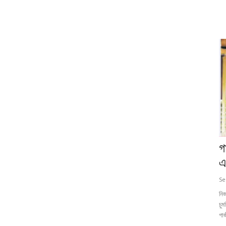
গ
এ
Se
নিজ
চু
গাজ