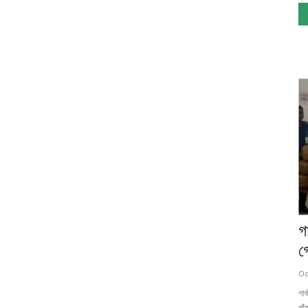
গ
গ
Oc
গা
গাঁ