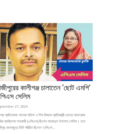
াজীপুরের কালীগঞ্জ চালাতেন ‘ছোট এমপি’
পিএস সেলিম
ptember 27, 2024
স্ব প্রতিবেদক: সাবেক মহিলা ও শিশু বিষয়ক প্রতিমন্ত্রী মেহের আফরোজ
মকির ব্যক্তিগত সহকারী (এপিএস) ছিলেন মাজেদুল ইসলাম সেলিম। তবে
ীপুর জেলাজুড়ে তিনি পরিচিত ছিলেন ‘এপিএস...