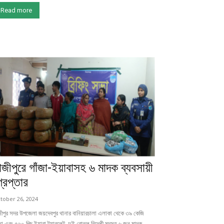
Read more
াজীপুরে গাঁজা-ইয়াবাসহ ৬ মাদক ব্যবসায়ী
্রেপ্তার
tober 26, 2024
জীপুর সদর উপজেলা জয়দেবপুর থানার বানিয়ারচালা এলাকা থেকে ৩৯ কেজি
জা এবং ৫৬০ পিচ ইয়াবা ট্যাবলেট, দুই বোতল বিদেশী মদসহ ৬ জন মাদক