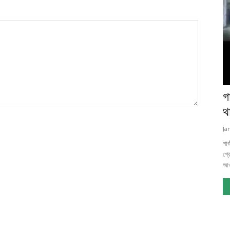
গ
থ
Ja
গা
গ্র
আওয়