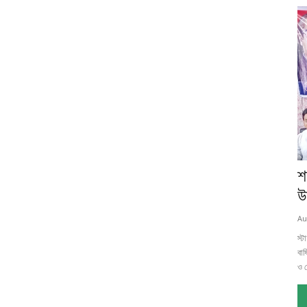
শ
উ
Au
স্ট
বার
ও দ