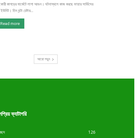
কারী কাপড়ের মার্কেটে লাগা আগুন। ঘটনাস্থলে কাজ করছে ফায়ার সার্ভিসের
 ইউনিট। তিন ঘন্টা চেষ্টার...
Read more
আরো পড়ুন
প্রিয় ক্যাটাগরি
চ্ছদ
126