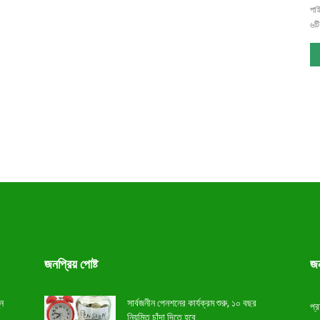
পাই
৬টি
জনপ্রিয় পোষ্ট
জন
ুন
সার্বজনীন পেনশনের কার্যক্রম শুরু, ১০ বছর
প্র
নিয়মিত চাঁদা দিতে হবে