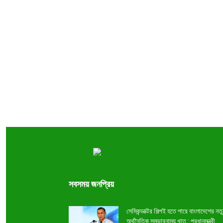
সবসময় জনপ্রিয়
সেমিকন্ডাক্টর শিল্পই হতে পারে বাংলাদেশের নত
অর্থনৈতিক সম্ভাবনাময় খাত : প্রধানমন্ত্রী