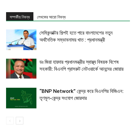
সম্পর্কীয় নিবন্ধ
লেখকের আরো নিবন্ধ
সেমিকন্ডাক্টর শিল্পই হতে পারে বাংলাদেশের নতুন
অর্থনৈতিক সম্ভাবনাময় খাত : প্রধানমন্ত্রী
ডঃ জিয়া হায়দার প্রধানমন্ত্রীর স্বাস্থ্য বিষয়ক বিশেষ
সহকারী: বিএনপি গ্রাসরুট নেটওয়ার্কে আনন্দের জোয়ার
“BNP Network” কেন্দ্র করে বিএনপির বিজিএন:
তৃণমূল-কেন্দ্র সংযোগ জোরদার