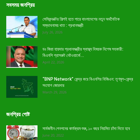
সবসময় জনপ্রিয়
সেমিকন্ডাক্টর শিল্পই হতে পারে বাংলাদেশের নতুন অর্থনৈতিক
সম্ভাবনাময় খাত : প্রধানমন্ত্রী
July 26, 2026
ডঃ জিয়া হায়দার প্রধানমন্ত্রীর স্বাস্থ্য বিষয়ক বিশেষ সহকারী:
বিএনপি গ্রাসরুট নেটওয়ার্কে...
April 22, 2026
“BNP Network” কেন্দ্র করে বিএনপির বিজিএন: তৃণমূল-কেন্দ্র
সংযোগ জোরদার
March 29, 2026
জনপ্রিয় পোষ্ট
সার্বজনীন পেনশনের কার্যক্রম শুরু, ১০ বছর নিয়মিত চাঁদা দিতে হবে
June 20, 2022