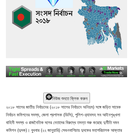
নিউজ শুনতে ক্লিক করুন
২০১৮ সালের জাতীয় নির্বাচনের (২০১৮ সালের নির্বাচনে অনিয়ম) সঙ্গে জড়িত সাবেক
নির্বাচন কমিশনের সদস্য, জেলা প্রশাসক (ডিসি), পুলিশ-র‌্যাবসহ সব আইনশৃঙ্খলা
বাহিনী সদস্য ও রাজনৈতিক দলের নেতাদের বিরুদ্ধে তদন্ত শুরু করেছে দুর্নীতি দমন
কমিশন (দুদক)। বুধবার (২২ জানুয়ারি) সেগুনবাগিচায় দুদকের মহাপরিচালক আক্তার