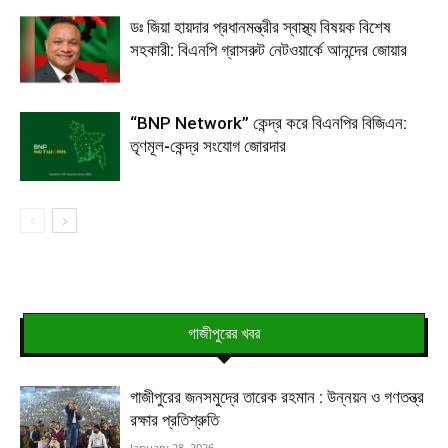
ডঃ জিয়া হায়দার প্রধানমন্ত্রীর স্বাস্থ্য বিষয়ক বিশেষ
সহকারী: বিএনপি গ্রাসরুট নেটওয়ার্কে আনন্দের জোয়ার
“BNP Network” কেন্দ্র করে বিএনপির বিজিএন:
তৃণমূল-কেন্দ্র সংযোগ জোরদার
গাজীপুরের খবর
গাজীপুরের জনসমুদ্রে তারেক রহমান : উন্নয়ন ও গণতন্ত্র
রক্ষার প্রতিশ্রুতি
January 28, 2026