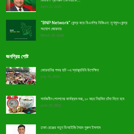
April 22, 2026
“BNP Network” কেন্দ্র করে বিএনপির বিজিএন: তৃণমূল-কেন্দ্র
সংযোগ জোরদার
March 29, 2026
জনপ্রিয় পোষ্ট
কোরবানির পশুর হাট -এ স্বাস্থ্যবিধি উপেক্ষিত
July 16, 2023
সার্বজনীন পেনশনের কার্যক্রম শুরু, ১০ বছর নিয়মিত চাঁদা দিতে হবে
June 20, 2022
ঢাকা রেঞ্জের নতুন ডিআইজি সৈয়দ নুরুল ইসলাম
October 23, 2022