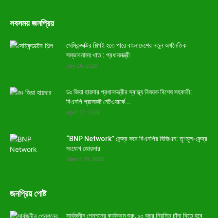
সবসময় জনপ্রিয়
সেমিকন্ডাক্টর শিল্পই হতে পারে বাংলাদেশের নতুন অর্থনৈতিক
সম্ভাবনাময় খাত : প্রধানমন্ত্রী
July 26, 2026
ডঃ জিয়া হায়দার প্রধানমন্ত্রীর স্বাস্থ্য বিষয়ক বিশেষ সহকারী:
বিএনপি গ্রাসরুট নেটওয়ার্কে...
April 22, 2026
“BNP Network” কেন্দ্র করে বিএনপির বিজিএন: তৃণমূল-কেন্দ্র
সংযোগ জোরদার
March 29, 2026
জনপ্রিয় পোষ্ট
সার্বজনীন পেনশনের কার্যক্রম শুরু, ১০ বছর নিয়মিত চাঁদা দিতে হবে