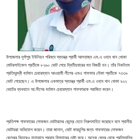
উপজেলার দূর্গাপুর ইউনিয়ন পরিষদে স্বতন্ত্র প্রার্থী আলহাজ্ব এম.এ ওহাব খান খোকা
মোটরসাইকেল প্রতীকে ৮২৬০ ভোট পেয়ে দ্বিতীয়বারের মত বিজয়ী হন। তাঁর নিকটতম
প্রতিদ্বন্দ্বী বর্তমান চেয়ারম্যান আওয়ামী লীগের এমএ গাফফার নৌকা প্রতীকে ৭৩৩৮
ভোট পেয়েছেন। এ উপজেলার একমাত্র স্বতন্ত্র প্রার্থী এম.এ ওহাব খান খোকা ৯২২
ভোটের ব্যবধানে আ.লীগের বর্তমান চেয়ারম্যান গাফফারকে পরাজিত করেন।
প্রতিপক্ষ গাফফারের লোকজন ভোটারদের কেন্দ্রে যেতে নিরুৎসাহিত করেছেন বলে স্থানীয়
ভোটাররা অভিযোগ করেন। তারা জানান, ভোট কারচুপির জন্য গাফফারের লোকজন
কেন্দ্রের ভিতরেও নানাভাবে প্রভাব বিস্তারের চেষ্টা করে। অনেক কেন্দ্র থেকে প্রতিদ্বন্ধি