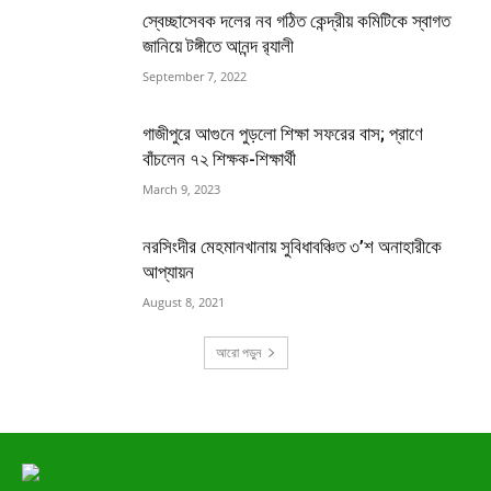
স্বেচ্ছাসেবক দলের নব গঠিত কেন্দ্রীয় কমিটিকে স্বাগত
জানিয়ে টঙ্গীতে আনন্দ র‌্যালী
September 7, 2022
গাজীপুরে আগুনে পুড়লো শিক্ষা সফরের বাস; প্রাণে
বাঁচলেন ৭২ শিক্ষক-শিক্ষার্থী
March 9, 2023
নরসিংদীর মেহমানখানায় সুবিধাবঞ্চিত ৩’শ অনাহারীকে
আপ্যায়ন
August 8, 2021
আরো পড়ুন