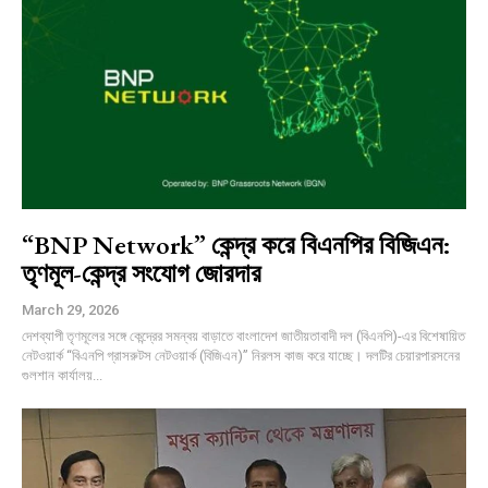
“BNP Network” কেন্দ্র করে বিএনপির বিজিএন:
তৃণমূল-কেন্দ্র সংযোগ জোরদার
March 29, 2026
দেশব্যাপী তৃণমূলের সঙ্গে কেন্দ্রের সমন্বয় বাড়াতে বাংলাদেশ জাতীয়তাবাদী দল (বিএনপি)-এর বিশেষায়িত
নেটওয়ার্ক “বিএনপি গ্রাসরুটস নেটওয়ার্ক (বিজিএন)” নিরলস কাজ করে যাচ্ছে। দলটির চেয়ারপারসনের
গুলশান কার্যালয়...