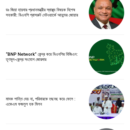
ডঃ জিয়া হায়দার প্রধানমন্ত্রীর স্বাস্থ্য বিষয়ক বিশেষ
সহকারী: বিএনপি গ্রাসরুট নেটওয়ার্কে আনন্দের জোয়ার
“BNP Network” কেন্দ্র করে বিএনপির বিজিএন:
তৃণমূল-কেন্দ্র সংযোগ জোরদার
মাদক শান্তি দেয় না, পরিবারকে তছনছ করে ফেলে :
একেএম ফজলুল হক মিলন