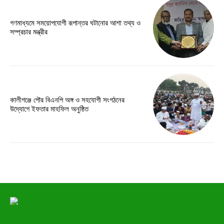
গণমাধ্যমে সময়োপযোগী রূপান্তর ঘটানোর আশা তথ্য ও
সম্প্রচার মন্ত্রীর
কালীগঞ্জে পৌর বিএনপি অঙ্গ ও সহযোগী সংগঠনের
উদ্যোগে ইফতার মাহফিল অনুষ্ঠিত