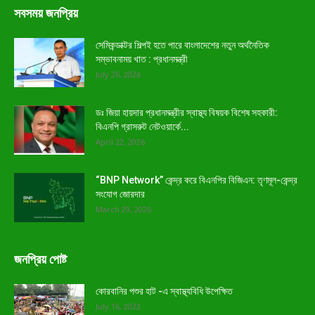
সবসময় জনপ্রিয়
সেমিকন্ডাক্টর শিল্পই হতে পারে বাংলাদেশের নতুন অর্থনৈতিক
সম্ভাবনাময় খাত : প্রধানমন্ত্রী
July 26, 2026
ডঃ জিয়া হায়দার প্রধানমন্ত্রীর স্বাস্থ্য বিষয়ক বিশেষ সহকারী:
বিএনপি গ্রাসরুট নেটওয়ার্কে...
April 22, 2026
“BNP Network” কেন্দ্র করে বিএনপির বিজিএন: তৃণমূল-কেন্দ্র
সংযোগ জোরদার
March 29, 2026
জনপ্রিয় পোষ্ট
কোরবানির পশুর হাট -এ স্বাস্থ্যবিধি উপেক্ষিত
July 16, 2023