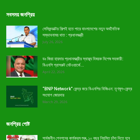
সবসময় জনপ্রিয়
সেমিকন্ডাক্টর শিল্পই হতে পারে বাংলাদেশের নতুন অর্থনৈতিক
সম্ভাবনাময় খাত : প্রধানমন্ত্রী
July 26, 2026
ডঃ জিয়া হায়দার প্রধানমন্ত্রীর স্বাস্থ্য বিষয়ক বিশেষ সহকারী:
বিএনপি গ্রাসরুট নেটওয়ার্কে...
April 22, 2026
“BNP Network” কেন্দ্র করে বিএনপির বিজিএন: তৃণমূল-কেন্দ্র
সংযোগ জোরদার
March 29, 2026
জনপ্রিয় পোষ্ট
সার্বজনীন পেনশনের কার্যক্রম শুরু, ১০ বছর নিয়মিত চাঁদা দিতে হবে