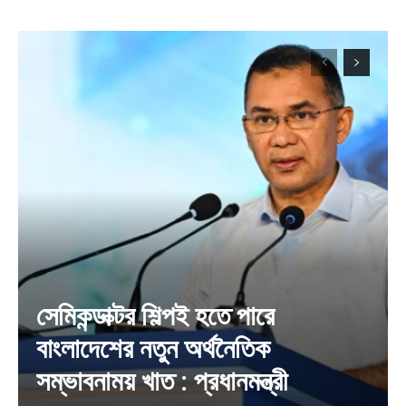
সেমিকন্ডাক্টর শিল্পই হতে পারে
বাংলাদেশের নতুন অর্থনৈতিক
সম্ভাবনাময় খাত : প্রধানমন্ত্রী