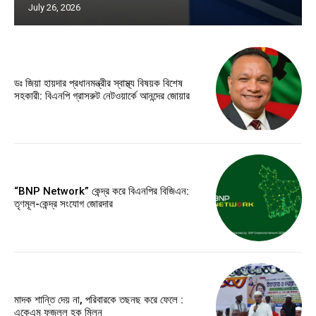
July 26, 2026
ডঃ জিয়া হায়দার প্রধানমন্ত্রীর স্বাস্থ্য বিষয়ক বিশেষ
সহকারী: বিএনপি গ্রাসরুট নেটওয়ার্কে আনন্দের জোয়ার
“BNP Network” কেন্দ্র করে বিএনপির বিজিএন:
তৃণমূল-কেন্দ্র সংযোগ জোরদার
মাদক শান্তি দেয় না, পরিবারকে তছনছ করে ফেলে :
একেএম ফজলুল হক মিলন