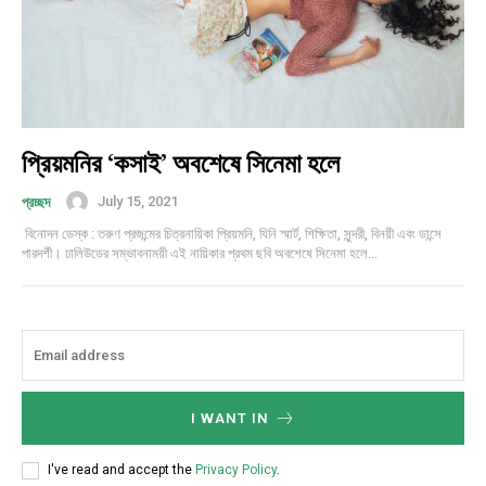
প্রিয়মনির ‘কসাই’ অবশেষে সিনেমা হলে
July 15, 2021
প্রচ্ছদ
বিনোদন ডেস্ক : তরুণ প্রজন্মের চিত্রনায়িকা প্রিয়মনি, যিনি স্মার্ট, শিক্ষিতা, সুন্দরী, বিনয়ী এবং ডান্সে
পারদর্শী। ঢালিউডের সম্ভাবনাময়ী এই নায়িকার প্রথম ছবি অবশেষে সিনেমা হলে...
I WANT IN
I've read and accept the
Privacy Policy
.