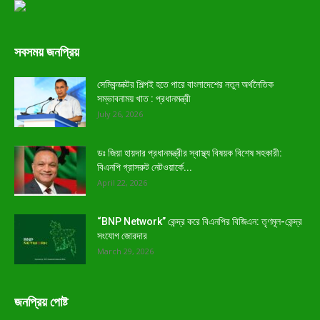
সবসময় জনপ্রিয়
সেমিকন্ডাক্টর শিল্পই হতে পারে বাংলাদেশের নতুন অর্থনৈতিক
সম্ভাবনাময় খাত : প্রধানমন্ত্রী
July 26, 2026
ডঃ জিয়া হায়দার প্রধানমন্ত্রীর স্বাস্থ্য বিষয়ক বিশেষ সহকারী:
বিএনপি গ্রাসরুট নেটওয়ার্কে...
April 22, 2026
“BNP Network” কেন্দ্র করে বিএনপির বিজিএন: তৃণমূল-কেন্দ্র
সংযোগ জোরদার
March 29, 2026
জনপ্রিয় পোষ্ট