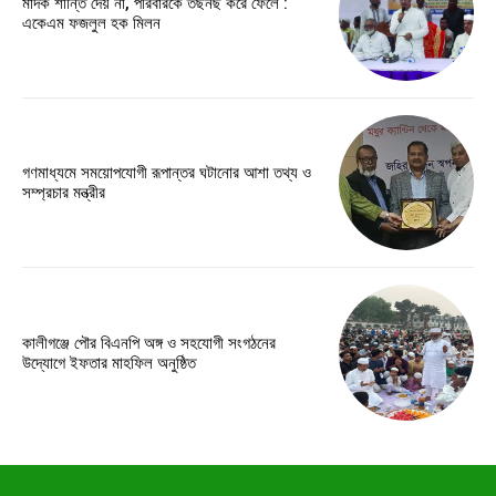
মাদক শান্তি দেয় না, পরিবারকে তছনছ করে ফেলে :
একেএম ফজলুল হক মিলন
গণমাধ্যমে সময়োপযোগী রূপান্তর ঘটানোর আশা তথ্য ও
সম্প্রচার মন্ত্রীর
কালীগঞ্জে পৌর বিএনপি অঙ্গ ও সহযোগী সংগঠনের
উদ্যোগে ইফতার মাহফিল অনুষ্ঠিত