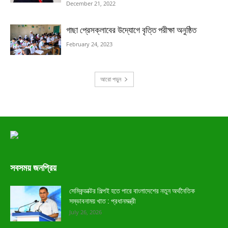
December 21, 2022
গাছা প্রেসক্লাবের উদ্যোগে বৃত্তি পরীক্ষা অনুষ্ঠিত
February 24, 2023
আরো পড়ুন
সবসময় জনপ্রিয়
সেমিকন্ডাক্টর শিল্পই হতে পারে বাংলাদেশের নতুন অর্থনৈতিক
সম্ভাবনাময় খাত : প্রধানমন্ত্রী
July 26, 2026