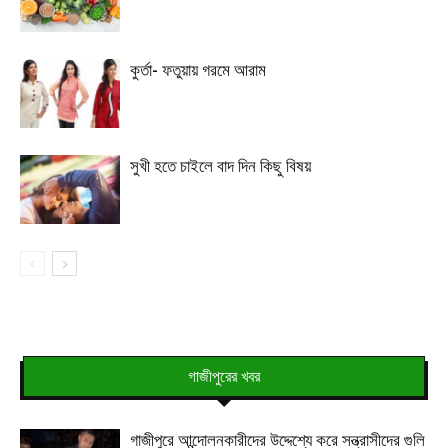
কুর্তা- ফতুয়ায় গরমে আরাম
সুখী হতে চাইলে বাদ দিন কিছু বিষয়
গাজীপুরের খবর
গাজীপুরে আন্দোলনকারীদের উদ্দেশ্যে করে সন্ত্রাসীদের গুলি