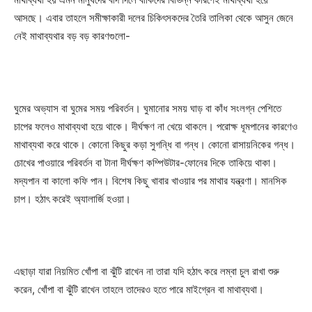
আসছে। এবার তাহলে সমীক্ষাকারী দলের চিকিৎসকদের তৈরি তালিকা থেকে আসুন জেনে
নেই মাথাব্যথার বড় বড় কারণগুলো-
ঘুমের অভ্যাস বা ঘুমের সময় পরিবর্তন। ঘুমানোর সময় ঘাড় বা কাঁধ সংলগ্ন পেশিতে
চাপের ফলেও মাথাব্যথা হয়ে থাকে। দীর্ঘক্ষণ না খেয়ে থাকলে। পরোক্ষ ধূমপানের কারণেও
মাথাব্যথা করে থাকে। কোনো কিছুর কড়া সুগন্ধি বা গন্ধ। কোনো রাসায়নিকের গন্ধ।
চোখের পাওয়ারে পরিবর্তন বা টানা দীর্ঘক্ষণ কম্পিউটার-ফোনের দিকে তাকিয়ে থাকা।
মদ্যপান বা কালো কফি পান। বিশেষ কিছু খাবার খাওয়ার পর মাথার যন্ত্রণা। মানসিক
চাপ। হঠাৎ করেই অ্যালার্জি হওয়া।
এছাড়া যারা নিয়মিত খোঁপা বা ঝুঁটি রাখেন না তারা যদি হঠাৎ করে লম্বা চুল রাখা শুরু
করেন, খোঁপা বা ঝুঁটি রাখেন তাহলে তাদেরও হতে পারে মাইগ্রেন বা মাথাব্যথা।