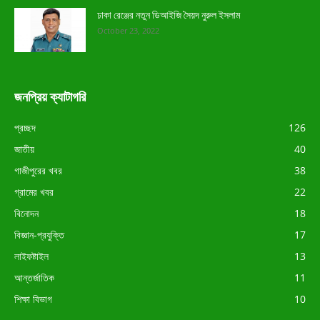
ঢাকা রেঞ্জের নতুন ডিআইজি সৈয়দ নুরুল ইসলাম
October 23, 2022
জনপ্রিয় ক্যাটাগরি
প্রচ্ছদ
126
জাতীয়
40
গাজীপুরের খবর
38
গ্রামের খবর
22
বিনোদন
18
বিজ্ঞান-প্রযুক্তি
17
লাইফষ্টাইল
13
আন্তর্জাতিক
11
শিক্ষা বিভাগ
10